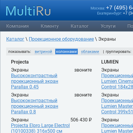
+7 (495) 
Москва:
Екатеринбург:
+7 (3
Компания
Клиенту
Каталог
Услуги
По
Каталог
\
Проекционное оборудование
\ Экраны
показывать:
витриной
колоннами
облаками
| группировать:
Projecta
LUMIEN
Экраны
звоните
Экраны
Высококонтрастный
Проекционны
проекционный экран
Lumien Cinema
Parallax 0.45
Control 184x2
Экраны
звоните
Экраны
Высококонтрастный
Проекционны
проекционный экран
Lumien Master
Parallax 0.8
Control 399x5
Экраны
506 430 P
Экраны
УБ.
Projecta Elpro Large Electrol
Проекционны
(10100338) 316x500 см
Lumien Master