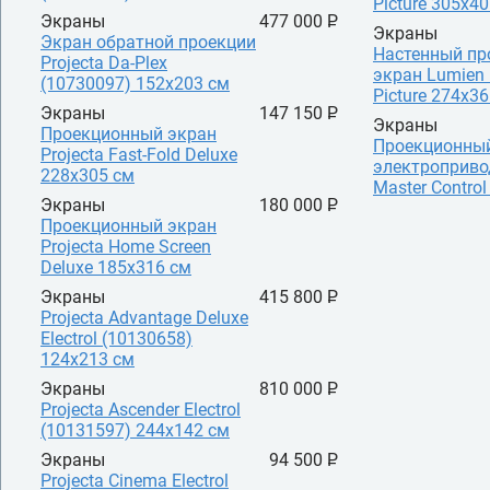
Picture 305х4
Экраны
477 000 P
УБ.
Экраны
Экран обратной проекции
Настенный пр
Projecta Da-Plex
экран Lumien 
(10730097) 152x203 см
Picture 274х3
Экраны
147 150 P
УБ.
Экраны
Проекционный экран
Проекционный
Projecta Fast-Fold Deluxe
электроприво
228x305 см
Master Contro
Экраны
180 000 P
УБ.
Проекционный экран
Projecta Home Screen
Deluxe 185x316 см
Экраны
415 800 P
УБ.
Projecta Advantage Deluxe
Electrol (10130658)
124х213 см
Экраны
810 000 P
УБ.
Projecta Ascender Electrol
(10131597) 244х142 см
Экраны
94 500 P
УБ.
Projecta Cinema Electrol