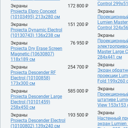
Control 299x5
Экраны
172 800 P
УБ.
Projecta Elpro Concept
Экраны
(10103495) 213x280 см
Проекционны
Lumien Master
Экраны
151 200 P
УБ.
Control 324x5
Projecta Dynamic Electrol
(10130743) 136х238 см
Экраны
Проекционный
Экраны
76 950 P
УБ.
электроприво
Projecta Dry Erase Screen
Master Large C
Magnetic (10630807)
284x441 см
118x189 см
Экраны
Экраны
254 700 P
УБ.
Экран обратн
Projecta Descender RF
проекции Lumi
Electrol (10100858)
Fold 199x260 
173x300 см
Экраны
Экраны
585 000 P
УБ.
Проекционный
Projecta Descender Large
штативе Lumi
Electrol (10101459)
View 153x153
258х450 см
Экраны
Экраны
193 500 P
УБ.
Настенный пр
Projecta Descender Electrol
экран Lumien 
(10100802) 139х240 см