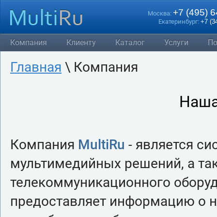
+7 (495) 
Москва:
Екатеринбург:
+7 (3
Компания
Клиенту
Каталог
Услуги
По
Главная
\ Компания
Наша
Компания
MultiRu
- является с
мультимедийных решений, а та
телекоммуникационного оборуд
предоставляет информацию о 