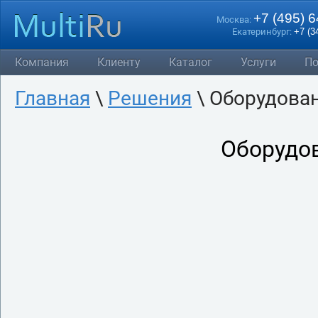
+7 (495) 
Москва:
Екатеринбург:
+7 (3
Компания
Клиенту
Каталог
Услуги
По
Главная
\
Решения
\ Оборудова
Оборудо