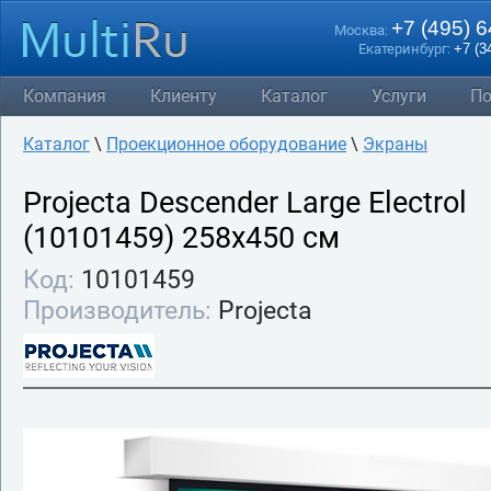
+7 (495) 
Москва:
Екатеринбург:
+7 (3
Компания
Клиенту
Каталог
Услуги
По
Каталог
\
Проекционное оборудование
\
Экраны
Projecta Descender Large Electrol
(10101459) 258х450 см
Код:
10101459
Производитель:
Projecta