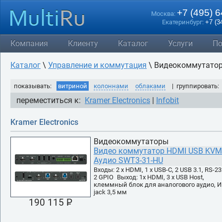
+7 (495) 
Москва:
Екатеринбург:
+7 (3
Компания
Клиенту
Каталог
Услуги
По
Каталог
\
Управление и коммутация
\ Видеокоммутато
показывать:
витриной
колоннами
облаками
| группировать:
переместиться к:
Kramer Electronics
|
Infobit
Kramer Electronics
Видеокоммутаторы
Видео коммутатор HDMI USB KVM
Аудио SWT3-31-HU
Входы: 2 х HDMI, 1 х USB-C, 2 USB 3.1, RS-23
2 GPIO Выход: 1х HDMI, 3 х USB Host,
клеммный блок для аналогового аудио, 
jack 3,5 мм
190 115 P
УБ.