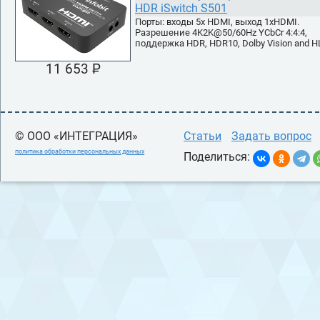
HDR iSwitch S501
Порты: входы 5х HDMI, выход 1хHDMI.
Разрешение 4K2K@50/60Hz YCbCr 4:4:4,
поддержка HDR, HDR10, Dolby Vision and 
11 653 P
УБ.
© ООО «ИНТЕГРАЦИЯ»
Статьи
Задать вопрос
политика обработки персональных данных
Поделиться: