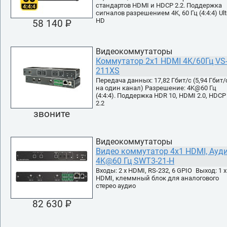
стандартов HDMI и HDCP 2.2. Поддержка
сигналов разрешением 4K, 60 Гц (4:4:4) Ult
HD
58 140 P
УБ.
Видеокоммутаторы
Коммутатор 2х1 HDMI 4K/60Гц VS
211XS
Передача данных: 17,82 Гбит/с (5,94 Гбит/
на один канал) Разрешение: 4K@60 Гц
(4:4:4). Поддержка HDR 10, HDMI 2.0, HDCP
2.2
звоните
Видеокоммутаторы
Видео коммутатор 4x1 HDMI, Ауди
4K@60 Гц SWT3-21-H
Входы: 2 х HDMI, RS-232, 6 GPIO Выход: 1 х
HDMI, клеммный блок для аналогового
стерео аудио
82 630 P
УБ.