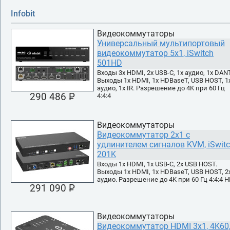
Infobit
Видеокоммутаторы
Универсальный мультипортовый
видеокоммутатор 5х1, iSwitch
501HD
Входы 3х HDMI, 2х USB-C, 1x аудио, 1x DAN
Выходы 1х HDMI, 1х HDBaseT, USB HOST, 1
аудио, 1x IR. Разрешение до 4K при 60 Гц
290 486 P
4:4:4
УБ.
Видеокоммутаторы
Видеокоммутатор 2х1 с
удлинителем сигналов KVM, iSwit
201K
Входы 1х HDMI, 1х USB-C, 2x USB HOST.
Выходы 1х HDMI, 1х HDBaseT, USB HOST, 2
аудио. Разрешение до 4K при 60 Гц 4:4:4 
291 090 P
УБ.
Видеокоммутаторы
Видеокоммутатор HDMI 3x1, 4K60