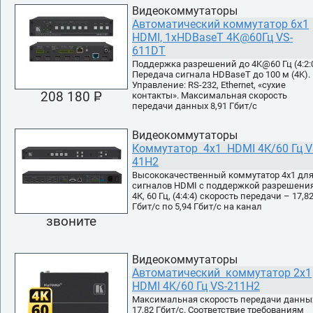
Видеокоммутаторы
Автоматический коммутатор 6х1
HDMI, 1хHDBaseT 4K@60Гц VS-
611DT
Поддержка разрешений до 4K@60 Гц (4:2:0
Передача сигнала HDBaseT до 100 м (4K).
Управление: RS-232, Ethernet, «сухие
208 180 P
контакты». Максимальная скорость
УБ.
передачи данных 8,91 Гбит/с
Видеокоммутаторы
Коммутатор 4х1 HDMI 4К/60 Гц V
41H2
Высококачественный коммутатор 4x1 дл
сигналов HDMI с поддержкой разрешени
4К, 60 Гц, (4:4:4) скорость передачи – 17,8
Гбит/с по 5,94 Гбит/с на канал
звоните
Видеокоммутаторы
Автоматический коммутатор 2х1
HDMI 4K/60 Гц VS-211H2
Максимальная скорость передачи данны
17,82 Гбит/с. Соответствие требованиям