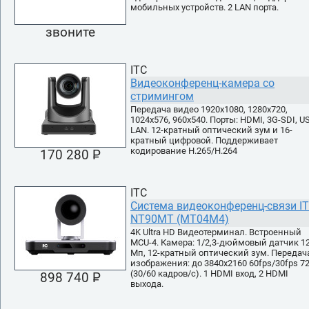
мобильных устройств. 2 LAN порта.
звоните
ITC
Видеоконференц-камера со
стримингом
Передача видео 1920x1080, 1280x720,
1024x576, 960x540. Порты: HDMI, 3G-SDI, U
LAN. 12-кратный оптический зум и 16-
кратный цифровой. Поддерживает
кодирование H.265/H.264
170 280 P
УБ.
ITC
Система видеоконференц-связи I
NT90MT (MT04M4)
4K Ultra HD Видеотерминал. Встроенный
MCU-4. Камера: 1/2,3-дюймовый датчик 1
Мп, 12-кратный оптический зум. Передач
изображения: до 3840x2160 60fps/30fps 7
(30/60 кадров/с). 1 HDMI вход, 2 HDMI
898 740 P
УБ.
выхода.