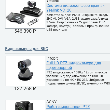
Yealink
Система видеоконференцсвязи
Yealink VC120
Качество видео: 1920×1080p 30к/с. Входы:
2HDMI, DVI, VGA, 2USB, аудио вход/выход
3.5мм. Подключение 2х дисплеев, PTZ
камера, ноутбук, запись и проигрывание 
USB носителя
546 390 P
УБ.
Видеокамеры для ВКС
Infobit
Full HD PTZ видеокамера для
переговорной
PTZ видеокамера 1080p, 12х оптическое
увеличение; подключение по USB 3.0,
управление по ИК и RS-232. Цифровое
подавление шумов 2D/3D, технология WD
137 268 P
УБ.
SONY
Роботизированная PTZ