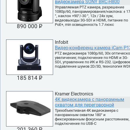
видеокамера SONY BRC-H800
Управляемая PTZ камера, разрешение
1080р/60, панорамирования/наклона: ± 1
°, наклон +90°/-30 °, 12х / 24х зум,
видеовыходы 3G-SDI и HDMI, питание по
PoE+, min освещенность 1.7 люкс
890 000 P
УБ.
Infobit
Видео-конференц камера iCam P1
PTZ видеокамера 1080p/60, 30х оптическ
увеличение; подключение по HDMI и 3G-
SDI, управление по ИК и RS-232. Цифрово
подавление шумов 2D/3D, технология WD
185 814 P
УБ.
Kramer Electronics
4К видеокамера с панорамным
охватом для переговорной
Трехобъективная 4К видеокамера с
панорамным охватом 180° и
фиксированным фокусным расстоянием,
подключение по USB-C
201 360 P