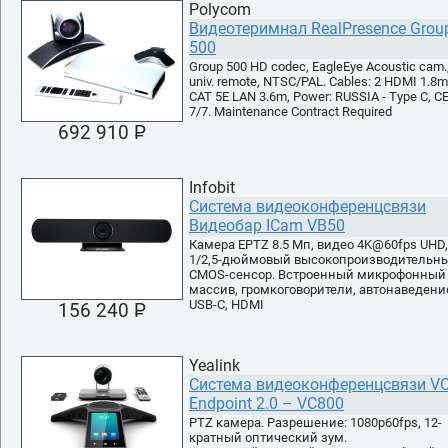
Polycom
Видеотеримнал RealPresence Grou
500
Group 500 HD codec, EagleEye Acoustic cam.
univ. remote, NTSC/PAL. Cables: 2 HDMI 1.8m
CAT 5E LAN 3.6m, Power: RUSSIA - Type C, C
7/7. Maintenance Contract Required
692 910 P
УБ.
Infobit
Система видеоконференцсвязи
Видеобар ICam VB50
Камера EPTZ 8.5 Мп, видео 4K@60fps UHD,
1/2,5-дюймовый высокопроизводительн
CMOS-сенсор. Встроенный микрофонный
массив, громкоговорители, автонаведени
USB-С, HDMI
156 240 P
УБ.
Yealink
Система видеоконференцсвязи V
Endpoint 2.0 – VC800
PTZ камера. Разрешение: 1080p60fps, 12-
кратный оптический зум.