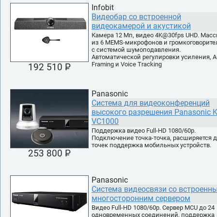
Infobit
Видеобар со встроенной
видеокамерой и акустикой
Камера 12 Мп, видео 4K@30fps UHD. Масс
из 6 MEMS-микрофонов и громкоговорите
с системой шумоподавления.
Автоматической регулировки усиления, A
Framing и Voice Tracking
192 510 P
УБ.
Panasonic
Система для видеоконференций
высокого разрешения Panasonic K
VC1000
Поддержка видео Full-HD 1080/60p.
Подключение точка-точка, расширяется д
точек поддержка мобильных устройств.
253 800 P
УБ.
Panasonic
Система видеосвязи со встроенн
многосторонним сервером
Видео Full-HD 1080/60p. Сервер MCU до 24
одновременных соединений, поддержка