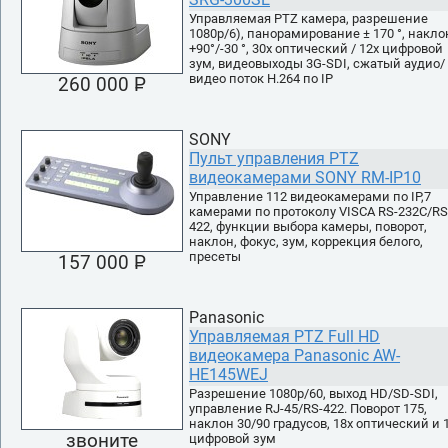
Управляемая PTZ камера, разрешение
1080р/6), панорамирование ± 170 °, накло
+90°/-30 °, 30х оптический / 12х цифровой
зум, видеовыходы 3G-SDI, сжатый аудио/
видео поток H.264 по IP
260 000 P
УБ.
SONY
Пульт управления PTZ
видеокамерами SONY RM-IP10
Управление 112 видеокамерами по IP,7
камерами по протоколу VISCA RS-232C/RS
422, функции выбора камеры, поворот,
наклон, фокус, зум, коррекция белого,
пресеты
157 000 P
УБ.
Panasonic
Управляемая PTZ Full HD
видеокамера Panasonic AW-
HE145WEJ
Разрешение 1080p/60, выход HD/SD-SDI,
управление RJ-45/RS-422. Поворот 175,
наклон 30/90 градусов, 18х оптический и 
звоните
цифровой зум