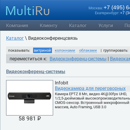
+7 (495) 
Москва:
Екатеринбург:
+7 (3
Компания
Клиенту
Каталог
Услуги
По
Каталог
\ Видеоконференцсвязь
показывать:
витриной
колоннами
облаками
| группировать:
переместиться к:
Видеоконференц-системы
|
Видеока
Видеоконференц-системы
Infobit
Видеокамера для переговорных
Камера EPTZ 8 Мп, видео 4K@30fps UHD,
1/2,5-дюймовый высокопроизводительн
CMOS-сенсор. Встроенный микрофонный
массив, Auto Framing, USB 3.0
58 981 P
УБ.