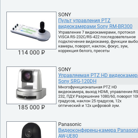
SONY
Пульт управления PTZ
видеокамерами Sony RM-BR300
Управление 7 видеокамерами, протокол
VISCA RS-232C/RS-422 последовательное
подключение видеокамер, функции выбо
камеры, поворот, наклон, фокус, зум,
коррекция белого, пресеты
114 000 P
УБ.
SONY
Управляемая PTZ HD видеокамер
Sony SRG-120DH
Многофункциональная PTZ HD
видеокамера, выход HDMI, управление RS
232, ПДУ. Разрешение 1080/60, поворот 10
градусов, наклон 25 градусов, 12х
оптический и 12х цифровой зум.
185 000 P
УБ.
Panasonic
Видеоконференц-камера Panasoni
AW-UE80