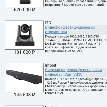
Сенсорный дисплей управления 5" дюйм
Встроенный MCU от 8 до 24 соединений.
620 000 P
УБ.
ITC
Видеоконференц-камера со
стримингом
Передача видео 1920x1080, 1280x720,
1024x576, 960x540. Порты: HDMI, 3G-SDI, U
LAN. 20-кратный оптический зум и 16-
кратный цифровой. Поддерживает
кодирование H.265/H.264
181 620 P
УБ.
Infobit
Система видеоконференцсвязи
Видеобар ICam VB30
Камера EPTZ 8.5 Мп, видео 4K@60fps UHD,
1/2,5-дюймовый высокопроизводительн
CMOS-сенсор. Встроенный микрофонный
массив, громкоговорители, автонаведени
USB-С, HDMI
145 508 P
УБ.