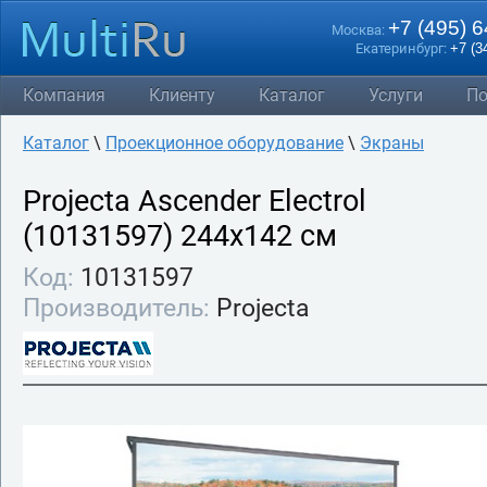
+7 (495) 
Москва:
Екатеринбург:
+7 (3
Компания
Клиенту
Каталог
Услуги
По
Каталог
\
Проекционное оборудование
\
Экраны
Projecta Ascender Electrol
(10131597) 244х142 см
Код:
10131597
Производитель:
Projecta