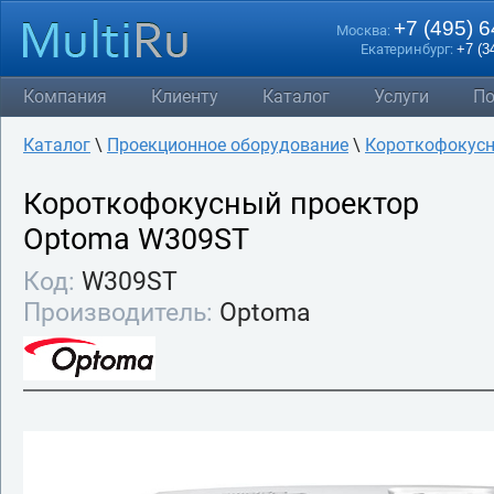
+7 (495) 
Москва:
Екатеринбург:
+7 (3
Компания
Клиенту
Каталог
Услуги
По
Каталог
\
Проекционное оборудование
\
Короткофокусн
Короткофокусный проектор
Optoma W309ST
Код:
W309ST
Производитель:
Optoma