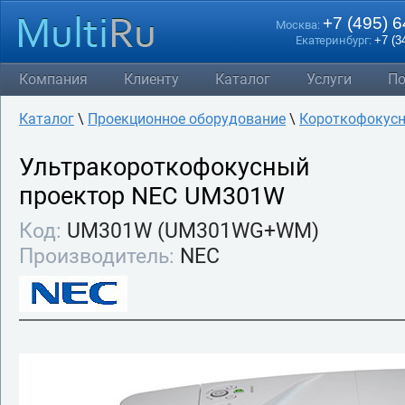
+7 (495) 
Москва:
Екатеринбург:
+7 (3
Компания
Клиенту
Каталог
Услуги
По
Каталог
\
Проекционное оборудование
\
Короткофокусн
Ультракороткофокусный
проектор NEC UM301W
Код:
UM301W (UM301WG+WM)
Производитель:
NEC