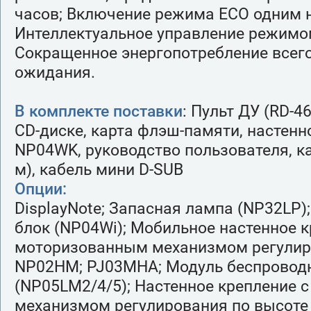
часов; Включение режима ECO одним 
Интеллектуальное управление режимо
Сокращенное энергопотребление всего
ожидания.
В комплекте поставки
: Пульт ДУ (RD-4
CD-диске, карта флэш-памяти, настенн
NP04WK, руководство пользователя, ка
м), кабель мини D-SUB
Опции:
DisplayNote; Запасная лампа (NP32LP)
блок (NP04Wi); Мобильное настенное к
моторизованным механизмом регулир
NP02HM; PJ03MHA; Модуль беспровод
(NP05LM2/4/5); Настенное крепление 
механизмом регулирования по высоте