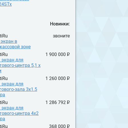
24STx
Новинки:
tiRu
звоните
 экран в
кассовой зоне
tiRu
1 900 000 P
УБ.
 экран для
гового-центра 5,1 х
м
tiRu
1 260 000 P
УБ.
 экран для
гового-зала 3x1.5
ра
tiRu
1 286 792 P
УБ.
 экран для
гового-центра 4x2
ра
tiRu
368 000 P
УБ.