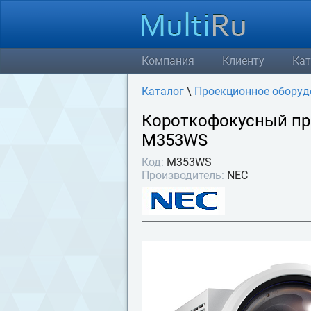
Компания
Клиенту
Кат
Каталог
\
Проекционное оборуд
Короткофокусный пр
M353WS
Код:
M353WS
Производитель:
NEC