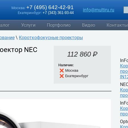
+7 (495) 642-42-91
Москва:
info@multiru.ru
Екатеринбург:
+7 (343) 361-93-44
алог
Услуги
Портфолио
Видео
Контакты
ование
\
Короткофокусные проекторы
оектор NEC
112 860 P
УБ.
InF
Наличие:
Кор
Москва
про
Екатеринбург
IN1
NE
Кор
про
InF
Кор
про
Op
Кор