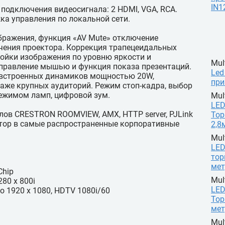
IN1
подключения видеосигнала: 2 HDMI, VGA, RCA.
ка управления по локальной сети.
бражения, функция «AV Mute» отключение
чения проектора. Коррекция трапецеидальных
ойки изображения по уровню яркости и
Mul
управление мышью и функция показа презентаций.
Led
 встроенных динамиков мощностью 20W,
при
аже крупных аудиторий. Режим стоп-кадра, выбор
режимом ламп, цифровой зум.
Mul
LED
ов CRESTRON ROOMVIEW, AMX, HTTP server, PJLink
Тор
ктор в самые распространенные корпоративные
2,8
Mul
LED
тор
мет
Chip
Mul
80 х 800i
LED
 1920 x 1080, HDTV 1080i/60
Тор
мет
Mul