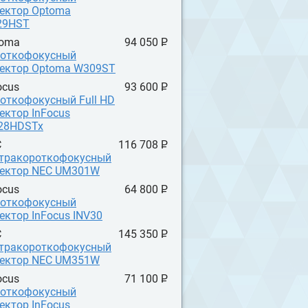
ектор Optoma
29HST
toma
94 050 P
УБ.
откофокусный
ектор Optoma W309ST
ocus
93 600 P
УБ.
откофокусный Full HD
ектор InFocus
28HDSTx
C
116 708 P
УБ.
тракороткофокусный
ектор NEC UM301W
ocus
64 800 P
УБ.
откофокусный
ектор InFocus INV30
C
145 350 P
УБ.
тракороткофокусный
ектор NEC UM351W
ocus
71 100 P
УБ.
откофокусный
ектор InFocus