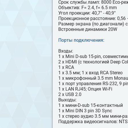
Срок службы ламп: 8000 Eco-р
Объектив: F= 2.4, f= 6.5 mm
Угол проекции: 40,7° - 40,9°
Проекционное расстояние: 0,56 
Размер экрана (по диагонали) см.
Встроенные динамики 20W
Порты подключения:
Входы:
1 x Mini D-sub 15-pin, совмести
2 x HDMI (с технологией Deep Co
1 x RCA
1 x 3.5 мм; 1 x вход RCA Stereo
1 х микрофонный 3.5 mm Monaura
1 x порт управления RS-232, 9 pi
1 x LAN RJ45; Опция Wi-Fi
2 x USB 2.0
Выходы:
1 x мини-D-sub 15-контактный
1 x Mini DIN 3 pin 3D Sync
1 x стерео аудио 3.5 мм мини-р
Поддержка видеосигналов: NTSC;