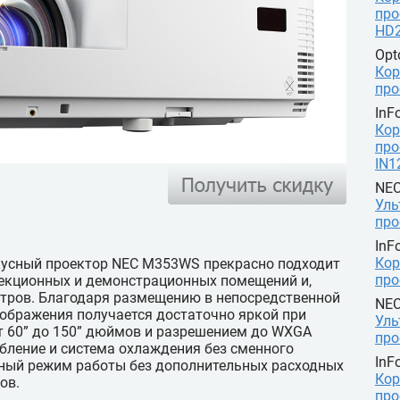
про
HD
Op
Кор
про
InF
Кор
про
IN1
NE
Уль
про
InF
Кор
усный проектор NEC M353WS прекрасно подходит
про
лекционных и демонстрационных помещений и,
атров. Благодаря размещению в непосредственной
NE
зображения получается достаточно яркой при
Уль
т 60” до 150” дюймов и разрешением до WXGA
про
ебление и система охлаждения без сменного
InF
ный режим работы без дополнительных расходных
Кор
ов.
про