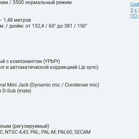
ежим / 5500 нормальный режим
Ци
3 х
ПО 
– 1,48 метров
 / дюйм: от 152,4 / 60" до 381 / 150"
мый с компонентом (YPbPr)
lor и автоматической коррекцией Lip sync)
l Mini Jack (Dynamic mic / Condenser mic)
n D-Sub (male)
азъем (регулируемый)
 NTSC 4,43; PAL; PAL-M; PAL60; SECAM