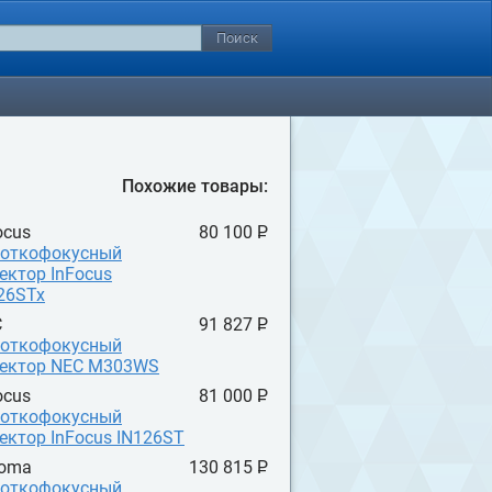
Похожие товары:
ocus
80 100 P
УБ.
откофокусный
ектор InFocus
26STx
C
91 827 P
УБ.
откофокусный
ектор NEC M303WS
ocus
81 000 P
УБ.
откофокусный
ектор InFocus IN126ST
toma
130 815 P
УБ.
откофокусный