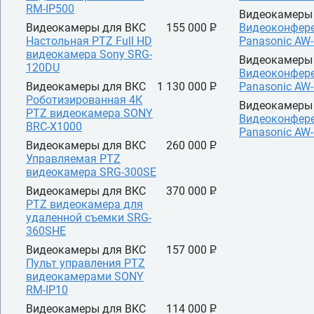
RM-IP500
Видеокамеры
Видеокамеры для ВКС
155 000 P
Видеоконфер
УБ.
Настольная PTZ Full HD
Panasonic AW
видеокамера Sony SRG-
Видеокамеры
120DU
Видеоконфер
Видеокамеры для ВКС
1 130 000 P
Panasonic AW
УБ.
Роботизированная 4К
Видеокамеры
PTZ видеокамера SONY
Видеоконфер
BRC-X1000
Panasonic AW
Видеокамеры для ВКС
260 000 P
УБ.
Управляемая PTZ
видеокамера SRG-300SE
Видеокамеры для ВКС
370 000 P
УБ.
PTZ видеокамера для
удаленной съемки SRG-
360SHE
Видеокамеры для ВКС
157 000 P
УБ.
Пульт управления PTZ
видеокамерами SONY
RM-IP10
Видеокамеры для ВКС
114 000 P
УБ.