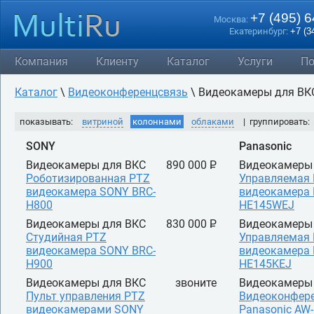
+7 (495) 
Москва:
Екатеринбург:
+7 (3
Компания
Клиенту
Каталог
Услуги
По
Каталог
\
Видеоконференцсвязь
\ Видеокамеры для ВК
показывать:
витриной
колоннами
облаками
| группировать:
SONY
Panasonic
Видеокамеры для ВКС
890 000 P
Видеокамеры
УБ.
Роботизированная PTZ
Управляемая 
видеокамера SONY BRC-
видеокамера 
H800
HE145WEJ
Видеокамеры для ВКС
830 000 P
Видеокамеры
УБ.
Студийная PTZ
Управляемая
видеокамера SONY BRC-
видеокамера 
H900
HE145KEJ
Видеокамеры для ВКС
звоните
Видеокамеры
Пульт управления PTZ
Видеоконфер
видеокамерами SONY
Panasonic AW