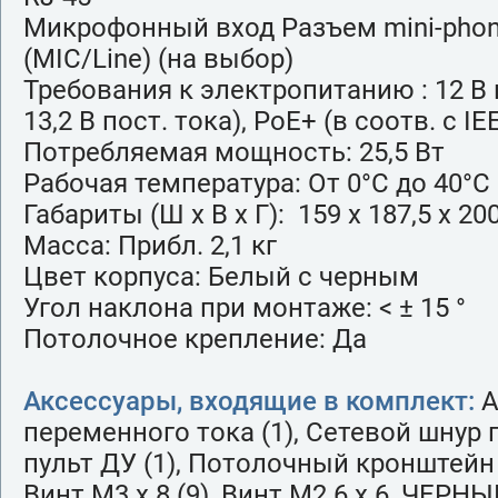
Микрофонный вход Разъем mini-phone
(MIC/Line) (на выбор)
Требования к электропитанию : 12 В п
13,2 В пост. тока), PoE+ (в соотв. с IE
Потребляемая мощность: 25,5 Вт
Рабочая температура: От 0°C до 40°C (
Габариты (Ш x В x Г): 159 x 187,5 x 20
Масса: Прибл. 2,1 кг
Цвет корпуса: Белый с черным
Угол наклона при монтаже: < ± 15 °
Потолочное крепление: Да
Аксессуары, входящие в комплект:
А
переменного тока (1), Сетевой шнур п
пульт ДУ (1), Потолочный кронштейн (
Винт M3 x 8 (9), Винт M2.6 x 6, ЧЕРН