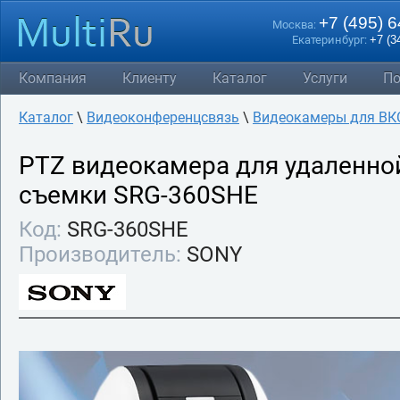
+7 (495) 
Москва:
Екатеринбург:
+7 (3
Компания
Клиенту
Каталог
Услуги
По
Каталог
\
Видеоконференцсвязь
\
Видеокамеры для ВК
PTZ видеокамера для удаленно
съемки SRG-360SHE
Код:
SRG-360SHE
Производитель:
SONY