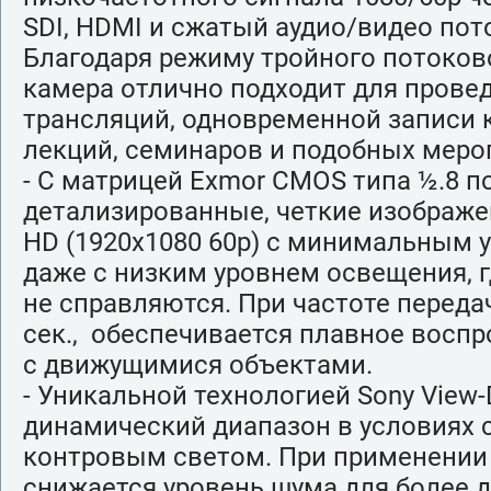
SDI, HDMI и сжатый аудио/видео поток
Благодаря режиму тройного потоков
камера отлично подходит для прове
трансляций, одновременной записи 
лекций, семинаров и подобных меро
- С матрицей Exmor CMOS типа ½.8 п
детализированные, четкие изображен
HD (1920х1080 60р) с минимальным 
даже с низким уровнем освещения, 
не справляются. При частоте переда
сек., обеспечивается плавное восп
с движущимися объектами.
- Уникальной технологией Sony View
динамический диапазон в условиях 
контровым светом. При применении
снижается уровень шума для более 