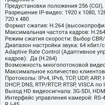
Предустановки положения 256 (CGI), 
Разрешение IP-видео: 1920 x 1080, 1280
720 x 480
Формат сжатия: H.264 (высокопроф
Максимальная частота кадров: H.264
Режим сжатия скорости: Выбор CBR
Диапазон настройки звука: 64 кбит/с
Adaptive Rate Control (Адаптивное у
кадров): Да (H.264)
Возможность многопотоковой видео
Максимальное количество клиентов
Протоколы: IPv4, IPv6, TCP, UDP, ARP, 
DHCP, DNS, RTP/RTCP, RTSP, VISCA по 
Выход HD видеосигнала: 3G-SDI, HDM
Интерфейс управления камерой: RS-42
RJ-45