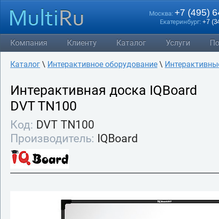
+7 (495) 
Москва:
Екатеринбург:
+7 (3
Компания
Клиенту
Каталог
Услуги
По
Каталог
\
Интерактивное оборудование
\
Интерактивны
Интерактивная доска IQBoard
DVT TN100
Код:
DVT TN100
Производитель:
IQBoard