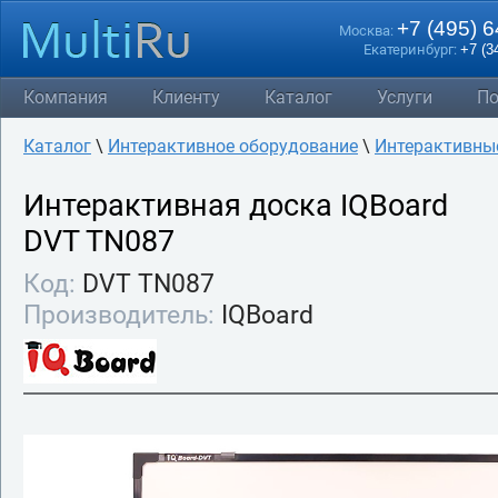
+7 (495) 
Москва:
Екатеринбург:
+7 (3
Компания
Клиенту
Каталог
Услуги
По
Каталог
\
Интерактивное оборудование
\
Интерактивны
Интерактивная доска IQBoard
DVT TN087
Код:
DVT TN087
Производитель:
IQBoard