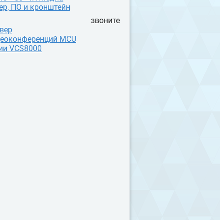
ер, ПО и кронштейн
звоните
вер
еоконференций MCU
ии VCS8000