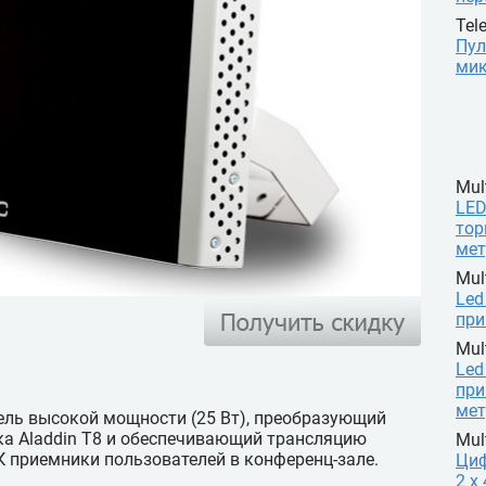
Tele
Пул
мик
Mul
LED
тор
мет
Mul
Led
при
Mul
Led
при
мет
ель высокой мощности (25 Вт), преобразующий
ка Aladdin T8 и обеспечивающий трансляцию
Mul
 приемники пользователей в конференц-зале.
Ци
2 х