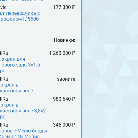
vic
177 300 P
УБ.
ьт переводчика с
рофоном ID5500
Новинки:
tiRu
1 260 000 P
УБ.
 экран для
гового-зала 3x1.5
ра
tiRu
звоните
 экран в
кассовой зоне
tiRu
980 640 P
УБ.
 экран в
кассовой зоне 3,8x2
ра
tiRu
346 000 P
УБ.
фровые Меню-борды
 43"+50" 4K Медиа