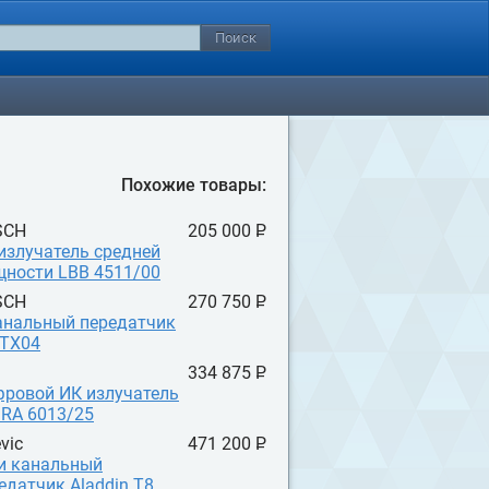
Похожие товары:
SCH
205 000 P
УБ.
излучатель средней
ности LBB 4511/00
SCH
270 750 P
УБ.
анальный передатчик
-TX04
334 875 P
УБ.
ровой ИК излучатель
 RA 6013/25
vic
471 200 P
УБ.
и канальный
едатчик Aladdin T8