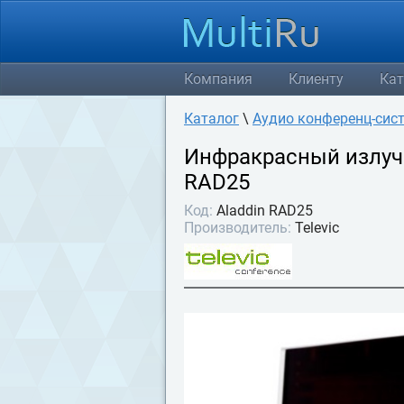
Компания
Клиенту
Кат
Каталог
\
Аудио конференц-сис
Инфракрасный излуча
RAD25
Код:
Aladdin RAD25
Производитель:
Televic