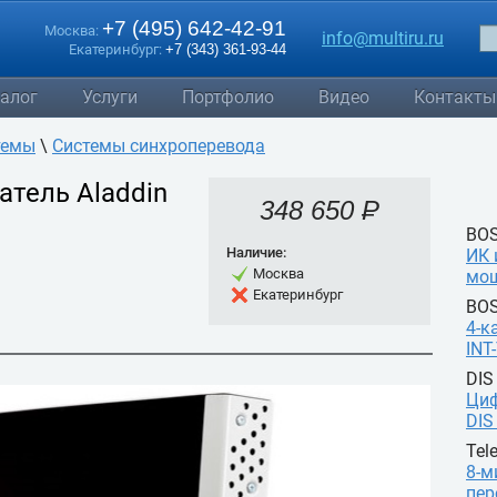
+7 (495) 642-42-91
Москва:
info@multiru.ru
Екатеринбург:
+7 (343) 361-93-44
алог
Услуги
Портфолио
Видео
Контакты
темы
\
Системы синхроперевода
тель Aladdin
348 650 P
УБ.
BO
Наличие:
ИК 
Москва
мощ
Екатеринбург
BO
4-к
INT
DIS
Циф
DIS
Tele
8-м
пер