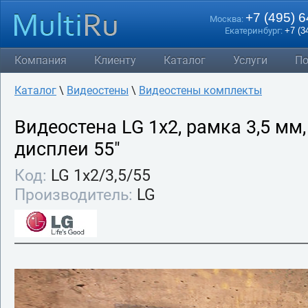
+7 (495) 
Москва:
Екатеринбург:
+7 (3
Компания
Клиенту
Каталог
Услуги
По
Каталог
\
Видеостены
\
Видеостены комплекты
Видеостена LG 1х2, рамка 3,5 мм,
дисплеи 55"
Код:
LG 1x2/3,5/55
Производитель:
LG