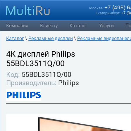
+7 (495) 
Москва:
Екатеринбург:
+7 (3
Компания
Клиенту
Каталог
Услуги
По
Каталог
\
Рекламные дисплеи
\
Рекламные видеопанели 4
4К дисплей Philips
55BDL3511Q/00
Код:
55BDL3511Q/00
Производитель:
Philips