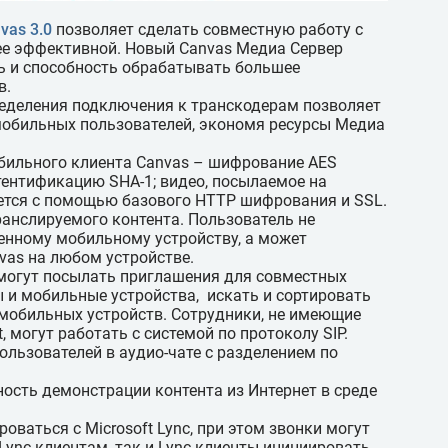
vas 3.0
позволяет сделать совместную работу с
ее эффективной. Новый Canvas Медиа Сервер
 и способность обрабатывать большее
в.
ределения подключения к транскодерам позволяет
мобильных пользователей, экономя ресурсы Медиа
обильного клиента Canvas – шифрование AES
тентификацию SHA-1; видео, посылаемое на
тся с помощью базового HTTP шифрования и SSL.
анслируемого контента. Пользователь не
енному мобильному устройству, а может
vas на любом устройстве.
 могут посылать приглашения для совместных
 и мобильные устройства, искать и сортировать
 мобильных устройств. Сотрудники, не имеющие
, могут работать с системой по протоколу SIP.
ользователей в аудио-чате с разделением по
ность демонстрации контента из Интернет в среде
роваться с Microsoft Lync, при этом звонки могут
Lync-клиентам, так и Lync-клиенты инициировать