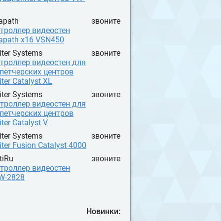
apath
звоните
троллер видеостен
apath х16 VSN450
iter Systems
звоните
троллер видеостен для
петчерских центров
iter Catalyst XL
iter Systems
звоните
троллер видеостен для
петчерских центров
ter Catalyst V
iter Systems
звоните
iter Fusion Catalyst 4000
tiRu
звоните
троллер видеостен
W-2828
Новинки: