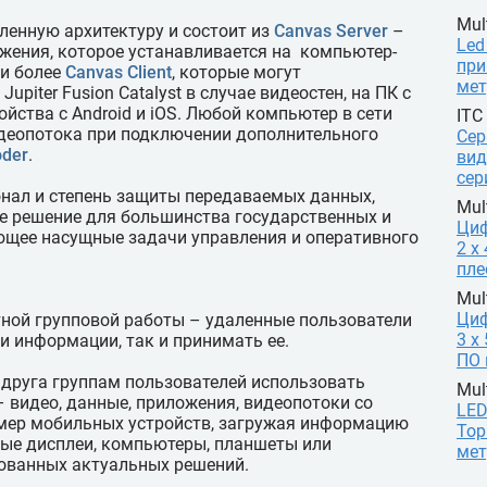
Mul
ленную архитектуру и состоит из
Canvas Server
–
Led
жения, которое устанавливается на компьютер-
при
ли более
Canvas Client
, которые могут
мет
upiter Fusion Catalyst в случае видеостен, на ПК с
йства с Android и iOS. Любой компьютер в сети
ITC
деопотока при подключении дополнительного
Сер
oder
.
вид
сер
нал и степень защиты передаваемых данных,
Mul
ное решение для большинства государственных и
Ци
ющее насущные задачи управления и оперативного
2 х
пле
Mul
Ци
тной групповой работы – удаленные пользователи
3 х
и информации, так и принимать ее.
ПО 
 друга группам пользователей использовать
Mul
видео, данные, приложения, видеопотоки со
LED
мер мобильных устройств, загружая информацию
Тор
ые дисплеи, компьютеры, планшеты или
мет
ованных актуальных решений.