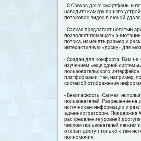
- С Canvas даже смартфоны и п
наведите камеру вашего устрой
потоковое видео в любой удале
- Canvas предлагает богатый а
позволяет помещать аннотации,
потока, изменять размер и рас
интерактивную «доску» для мо
- Создан для комфорта. Вам не
изучением «еще одной системы»
пользовательского интерфейса
платформами, так, например, п
системой отображения информац
- Безопасность. Canvas использу
пользователей. Разрешение на 
источникам информации и разл
администратором. Поддержка Wi
распределение уровней доступа
числом пользователей легким и
открыт доступ только к тем ис
полномочия.