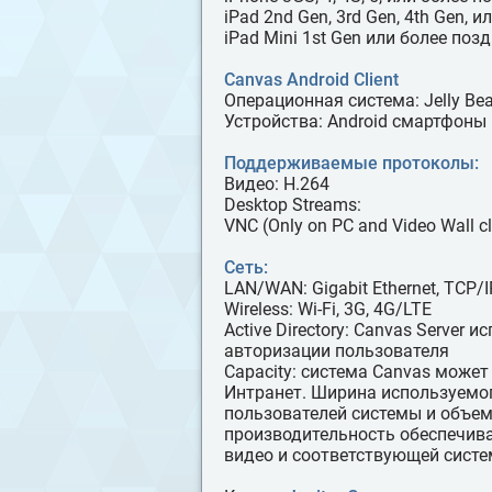
iPad 2nd Gen, 3rd Gen, 4th Gen, 
iPad Mini 1st Gen или более поз
Canvas Android Client
Операционная система: Jelly Be
Устройства: Android смартфоны
Поддерживаемые протоколы:
Видео: H.264
Desktop Streams:
VNC (Only on PC and Video Wall cl
Сеть:
LAN/WAN: Gigabit Ethernet, TCP/I
Wireless: Wi-Fi, 3G, 4G/LTE
Active Directory: Canvas Server и
авторизации пользователя
Capacity: система Canvas може
Интранет. Ширина используемог
пользователей системы и объе
производительность обеспечива
видео и соответствующей сист