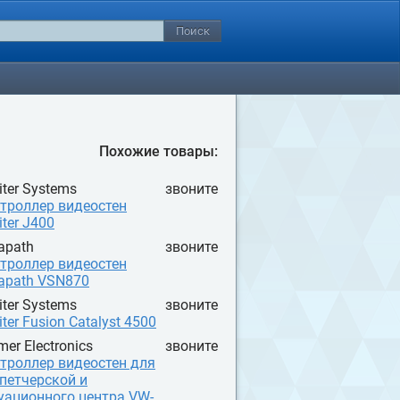
Похожие товары:
iter Systems
звоните
троллер видеостен
iter J400
apath
звоните
троллер видеостен
apath VSN870
iter Systems
звоните
iter Fusion Catalyst 4500
mer Electronics
звоните
троллер видеостен для
петчерской и
уационного центра VW-