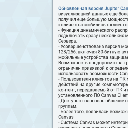
Обновленная версия Jupiter Can
визуализацией данных еще бол
получил еще большую мощность
количество мобильных клиенто
- Функция динамического расп
подключать сразу нескольких 
Сервера.
- Усовершенствована версия м
128/256, включая 80-битную ау
мобильные устройства защищае
Возможность предпросмотра тр
ограничен привязкой к определ
использовать возможности Can
- Пользователи клиентов на ПК
действий на другие компьютеры
контент, передаваемый от ПК и
установленного ПО Canvas Client
- Доступно голосовое общение п
группам.
- Более того, появилась возмож
Canvas.
- Система Canvas может интегри
совершать как клиенты Canvas 