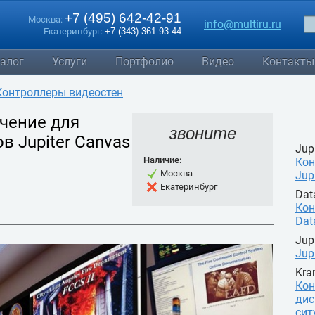
+7 (495) 642-42-91
Москва:
info@multiru.ru
Екатеринбург:
+7 (343) 361-93-44
алог
Услуги
Портфолио
Видео
Контакты
Контроллеры видеостен
чение для
звоните
в Jupiter Canvas
Jup
Наличие:
Кон
Москва
Jup
Екатеринбург
Dat
Кон
Dat
Jup
Jup
Kra
Кон
дис
сит