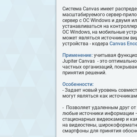
Система Canvas имеет распреде
масштабируемого сервер-прило
сервер с ОС Windows и двумя и
устанавливаться на контроллер J
ОС Windows, на мобильные устро
может являться источником ви
устройства - кодера
Canvas Enc
Применение:
учитывая функцио
Jupiter Canvas - это оптималь
частных организаций, покрыва
принятия решений.
Особенности:
- Задает новый уровень совмес
могут являться как источникам
- Позволяет удаленным друг от
любые источники информации – 
стационарных видеокамер и ка
на видеостены, широкоформатн
смартфоны для принятия обосн