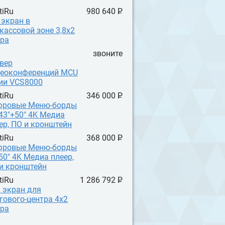
tiRu
980 640 P
УБ.
 экран в
кассовой зоне 3,8x2
ра
звоните
вер
еоконференций MCU
ии VCS8000
tiRu
346 000 P
УБ.
фровые Меню-борды
 43"+50" 4K Медиа
ер, ПО и кронштейн
tiRu
368 000 P
УБ.
фровые Меню-борды
 50" 4K Медиа плеер,
и кронштейн
tiRu
1 286 792 P
УБ.
 экран для
гового-центра 4x2
ра