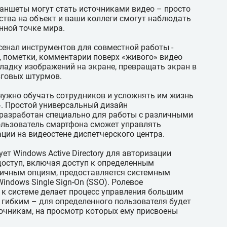
ланшеты могут стать источниками видео – просто
ства на объект и ваши коллеги смогут наблюдать
нной точке мира.
рсенал инструментов для совместной работы -
 пометки, комментарии поверх «живого» видео
кладку изображений на экране, превращать экран в
зговых штурмов.
 нужно обучать сотрудников и усложнять им жизнь
. Простой универсальный дизайн
 разработан специально для работы с различными
ользователь смартфона сможет управлять
ии на видеостене диспетчерского центра.
ет Windows Active Directory для авторизации
доступ, включая доступ к определенным
ичным опциям, предоставляется системным
ndows Single Sign-On (SSO). Ролевое
 к системе делает процесс управления большим
 гибким – для определенного пользователя будет
точникам, на просмотр которых ему присвоены