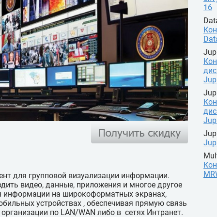
16
Dat
Кон
Dat
Jup
Кон
дис
Jup
Jup
Кон
дис
Jupi
Jup
Jup
Mul
Кон
MR
нт для групповой визуализации информации.
дить видео, данные, приложения и многое другое
я информации на широкоформатных экранах,
обильных устройствах , обеспечивая прямую связь
организации по LAN/WAN либо в сетях Интранет.